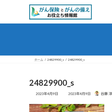
コ
ナ
ン
ビ
テ
ゲ
ン
ー
ツ
シ
へ
ョ
ス
ン
キ
に
ッ
移
プ
動
ホーム
24829900_s
24829900_s
24829900_s
最
2023年4月9日
2023年4月9日
谷藤 
終
更
新