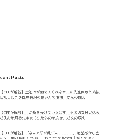
cent Posts
【CFPが解説】主治医が勧めてくれなかった先進医療と術後
に知った先進医療特約の使い方の後悔｜がんの備え
【CFPが解説】「治療を受けているはず」不適切な思い込み
が生む治療給付金支払対象外のまさか｜がんの備え
【CFPが解説】「なんで私が乳がんに．．．」絶望感から会
社を早期退職もその後に味わう2つの想定外｜がんの備え