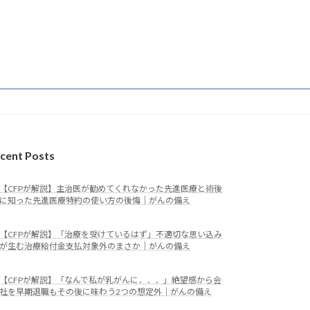
cent Posts
【CFPが解説】主治医が勧めてくれなかった先進医療と術後
に知った先進医療特約の使い方の後悔｜がんの備え
【CFPが解説】「治療を受けているはず」不適切な思い込み
が生む治療給付金支払対象外のまさか｜がんの備え
【CFPが解説】「なんで私が乳がんに．．．」絶望感から会
社を早期退職もその後に味わう2つの想定外｜がんの備え