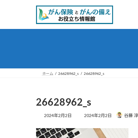
コ
ナ
ン
ビ
テ
ゲ
ン
ー
ツ
シ
へ
ョ
ス
ン
キ
に
ッ
移
プ
動
ホーム
26628962_s
26628962_s
26628962_s
最
2024年2月2日
2024年2月2日
谷藤 
終
更
新