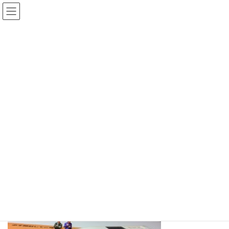
コ
ナ
ン
ビ
テ
ゲ
ン
ー
ツ
シ
へ
ョ
メディア
ス
ン
キ
に
ッ
移
プ
動
ホーム
2827761_s
2827761_s
2827761_s
最
2023年4月9日
2023年4月9日
谷藤 淳一
終
更
新
日
時
: