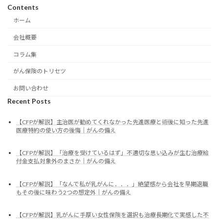
Contents
ホーム
会社概要
コラム集
がん保険のトリセツ
お問い合わせ
Recent Posts
【CFPが解説】主治医が勧めてくれなかった先進医療と術後に知った先進
医療特約の使い方の後悔｜がんの備え
【CFPが解説】「治療を受けているはず」不適切な思い込みが生む治療給
付金支払対象外のまさか｜がんの備え
【CFPが解説】「なんで私が乳がんに．．．」絶望感から会社を早期退職
もその後に味わう2つの想定外｜がんの備え
【CFPが解説】乳がんに手厚い女性保険を選択も治療長期化で実感した不