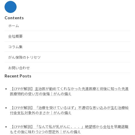
Contents
ホーム
会社概要
コラム集
がん保険のトリセツ
お問い合わせ
Recent Posts
【CFPが解説】主治医が勧めてくれなかった先進医療と術後に知った先進
医療特約の使い方の後悔｜がんの備え
【CFPが解説】「治療を受けているはず」不適切な思い込みが生む治療給
付金支払対象外のまさか｜がんの備え
【CFPが解説】「なんで私が乳がんに．．．」絶望感から会社を早期退職
もその後に味わう2つの想定外｜がんの備え