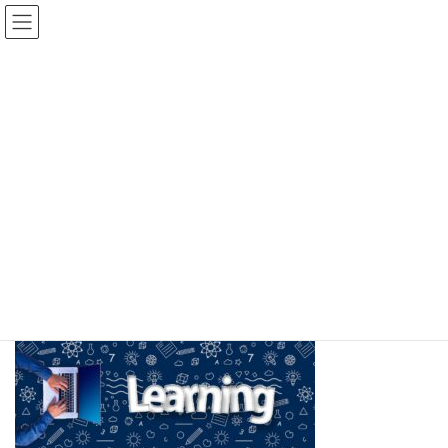
コ
ナ
ン
ビ
テ
ゲ
ン
ー
ツ
シ
へ
ョ
メディア
ス
ン
キ
に
ッ
移
プ
動
ホーム
learn-g7f50fa7bb_1920
learn-g7f50fa7bb_1920
learn-g7f50fa7bb_1920
最
2021年11月29日
2021年11月29日
谷藤 淳一
終
更
新
日
時
: