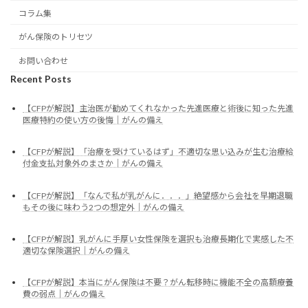
コラム集
がん保険のトリセツ
お問い合わせ
Recent Posts
【CFPが解説】主治医が勧めてくれなかった先進医療と術後に知った先進
医療特約の使い方の後悔｜がんの備え
【CFPが解説】「治療を受けているはず」不適切な思い込みが生む治療給
付金支払対象外のまさか｜がんの備え
【CFPが解説】「なんで私が乳がんに．．．」絶望感から会社を早期退職
もその後に味わう2つの想定外｜がんの備え
【CFPが解説】乳がんに手厚い女性保険を選択も治療長期化で実感した不
適切な保険選択｜がんの備え
【CFPが解説】本当にがん保険は不要？がん転移時に機能不全の高額療養
費の弱点｜がんの備え