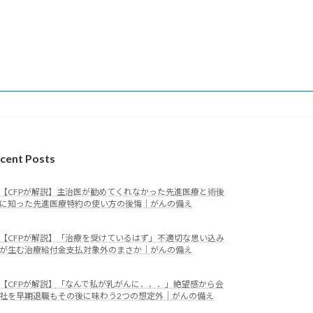
cent Posts
【CFPが解説】主治医が勧めてくれなかった先進医療と術後
に知った先進医療特約の使い方の後悔｜がんの備え
【CFPが解説】「治療を受けているはず」不適切な思い込み
が生む治療給付金支払対象外のまさか｜がんの備え
【CFPが解説】「なんで私が乳がんに．．．」絶望感から会
社を早期退職もその後に味わう2つの想定外｜がんの備え