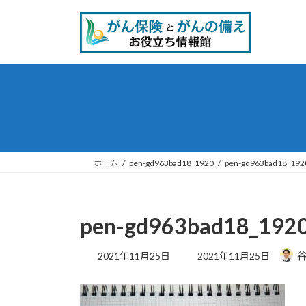
コ
ナ
ン
ビ
テ
ゲ
ン
ー
ツ
シ
へ
ョ
ス
ン
キ
に
ッ
移
プ
動
ホーム
pen-gd963bad18_1920
pen-gd963bad18_192
pen-gd963bad18_192
最
2021年11月25日
2021年11月25日
谷
終
更
新