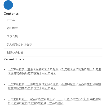
Contents
ホーム
会社概要
コラム集
がん保険のトリセツ
お問い合わせ
Recent Posts
【CFPが解説】主治医が勧めてくれなかった先進医療と術後に知った先進
医療特約の使い方の後悔｜がんの備え
【CFPが解説】「治療を受けているはず」不適切な思い込みが生む治療給
付金支払対象外のまさか｜がんの備え
【CFPが解説】「なんで私が乳がんに．．．」絶望感から会社を早期退職
もその後に味わう2つの想定外｜がんの備え