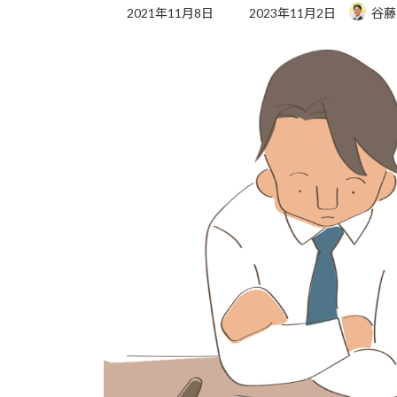
最
2021年11月8日
2023年11月2日
谷藤
終
更
新
日
時
: