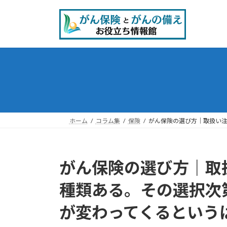
コ
ナ
ン
ビ
テ
ゲ
ン
ー
ツ
シ
へ
ョ
ス
ン
キ
に
ッ
移
プ
動
ホーム
コラム集
保険
がん保険の選び方｜取扱い注
がん保険の選び方｜取
種類ある。その選択次
が変わってくるという