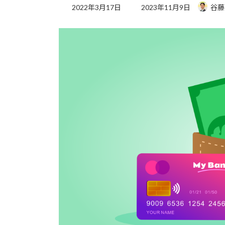
最
2022年3月17日
2023年11月9日
谷藤
終
更
新
日
時
: