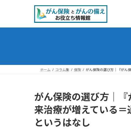
コ
ナ
ン
ビ
テ
ゲ
ン
ー
ツ
シ
へ
ョ
ス
ン
キ
に
ッ
移
プ
動
ホーム
コラム集
保険
がん保険の選び方｜『がん
がん保険の選び方｜『
来治療が増えている＝
というはなし